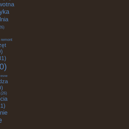
wotna
tyka
nia
26)
remont
zęt
)
31)
0)
zesne
dza
0)
(26)
cia
1)
nie
e