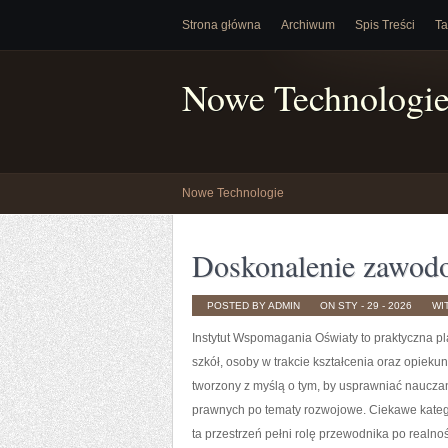
Strona główna
Archiwum
Spis Treści
Ta
Nowe Technologi
Nowe Technologie
Doskonalenie zawodo
POSTED BY ADMIN
ON STY - 29 - 2026
WI
Instytut Wspomagania Oświaty to praktyczna pl
szkół, osoby w trakcie kształcenia oraz opieku
tworzony z myślą o tym, by usprawniać naucza
prawnych po tematy rozwojowe. Ciekawe kateg
ta przestrzeń pełni rolę przewodnika po realno