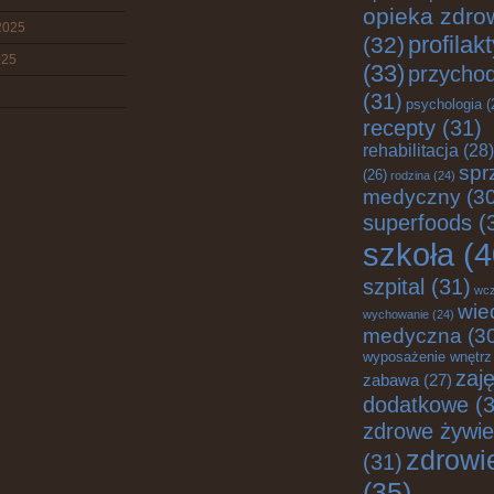
opieka zdro
2025
profilak
(32)
025
(33)
przychod
(31)
psychologia
(
recepty
(31)
rehabilitacja
(28)
spr
(26)
rodzina
(24)
medyczny
(30
superfoods
(
szkoła
(4
szpital
(31)
wc
wie
wychowanie
(24)
medyczna
(3
wyposażenie wnętrz
zaję
zabawa
(27)
dodatkowe
(3
zdrowe żywie
zdrowi
(31)
(35)