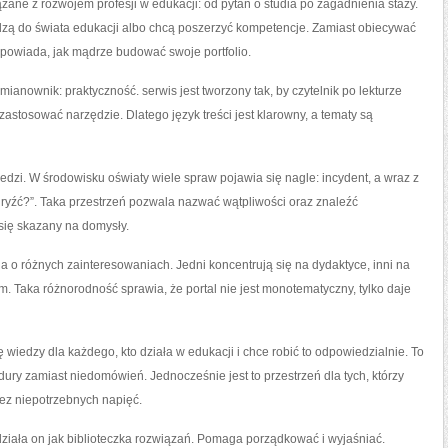
ązane z rozwojem profesji w edukacji: od pytań o studia po zagadnienia staży.
dzą do świata edukacji albo chcą poszerzyć kompetencje. Zamiast obiecywać
odpowiada, jak mądrze budować swoje portfolio.
ianownik: praktyczność. serwis jest tworzony tak, by czytelnik po lekturze
astosować narzędzie. Dlatego język treści jest klarowny, a tematy są
edzi. W środowisku oświaty wiele spraw pojawia się nagle: incydent, a wraz z
 ugryźć?”. Taka przestrzeń pozwala nazwać wątpliwości oraz znaleźć
 się skazany na domysły.
cja o różnych zainteresowaniach. Jedni koncentrują się na dydaktyce, inni na
. Taka różnorodność sprawia, że portal nie jest monotematyczny, tylko daje
iedzy dla każdego, kto działa w edukacji i chce robić to odpowiedzialnie. To
dury zamiast niedomówień. Jednocześnie jest to przestrzeń dla tych, którzy
ez niepotrzebnych napięć.
o działa on jak biblioteczka rozwiązań. Pomaga porządkować i wyjaśniać.