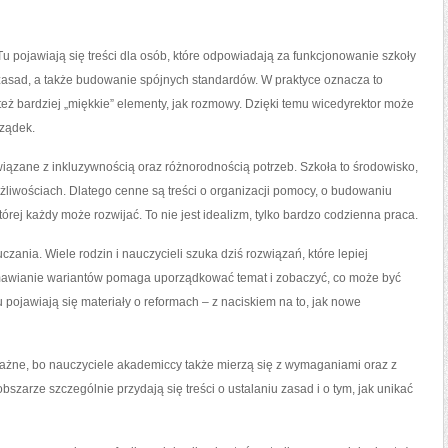
u pojawiają się treści dla osób, które odpowiadają za funkcjonowanie szkoły
 zasad, a także budowanie spójnych standardów. W praktyce oznacza to
też bardziej „miękkie” elementy, jak rozmowy. Dzięki temu wicedyrektor może
rządek.
iązane z inkluzywnością oraz różnorodnością potrzeb. Szkoła to środowisko,
żliwościach. Dlatego cenne są treści o organizacji pomocy, o budowaniu
tórej każdy może rozwijać. To nie jest idealizm, tylko bardzo codzienna praca.
ania. Wiele rodzin i nauczycieli szuka dziś rozwiązań, które lepiej
mawianie wariantów pomaga uporządkować temat i zobaczyć, co może być
jawiają się materiały o reformach – z naciskiem na to, jak nowe
ważne, bo nauczyciele akademiccy także mierzą się z wymaganiami oraz z
zarze szczególnie przydają się treści o ustalaniu zasad i o tym, jak unikać