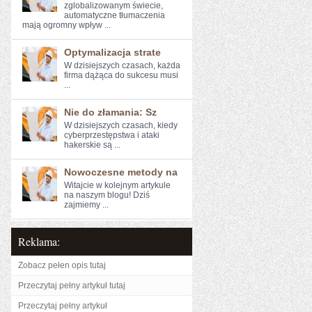
zglobalizowanym​ świecie,
⁣automatyczne ⁣tłumaczenia
mają ogromny wpływ ...
Optymalizacja strate
W dzisiejszych czasach, każda
firma dążąca do sukcesu musi
...
Nie do złamania: Sz
W ‍dzisiejszych czasach, kiedy
cyberprzestępstwa i ‌ataki
hakerskie są ...
Nowoczesne metody na
Witajcie w kolejnym artykule⁤
na naszym blogu! Dziś
zajmiemy ...
Reklama:
Zobacz pełen opis tutaj
Przeczytaj pełny artykuł tutaj
Przeczytaj pełny artykuł