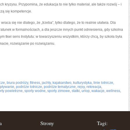
 kryzysu. Przypomina, że edukacja to nie tylko materiał, ale także rozwój – i
ączą się kompetencje.
wraca się nie dlatego, że „trzeba”, tylko dlatego, że to realnie ułatwia. Dla
ratunek w formalnościach, a dla jeszcze innych punkt odniesienia, gdy szkolna
tym tkwi sens Instytutu: w towarzyszeniu wszystkim, którzy chcą, by szkoła była
emacie, rozwiązanie po rozwiązaniu.
icze
,
biura podróży
,
fitness
,
jachty
,
kajakarstwo
,
kulturystyka
,
linie lotnicze
,
pływanie
,
podróże lotnicze
,
podróże tematyczne
,
rejsy
,
rekreacja
,
rty powietrzne
,
sporty wodne
,
sporty zimowe
,
statki
,
urlop
,
wakacje
,
wellness
,
a
Strony
Tagi: