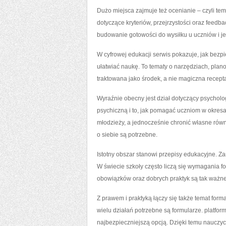
Dużo miejsca zajmuje też ocenianie – czyli tem
dotyczące kryteriów, przejrzystości oraz feedb
budowanie gotowości do wysiłku u uczniów i j
W cyfrowej edukacji serwis pokazuje, jak bezpie
ułatwiać naukę. To tematy o narzędziach, plano
traktowana jako środek, a nie magiczna recept
Wyraźnie obecny jest dział dotyczący psycholog
psychiczną i to, jak pomagać uczniom w okres
młodzieży, a jednocześnie chronić własne rów
o siebie są potrzebne.
Istotny obszar stanowi przepisy edukacyjne. Za
W świecie szkoły często liczą się wymagania fo
obowiązków oraz dobrych praktyk są tak ważne.
Z prawem i praktyką łączy się także temat forma
wielu działań potrzebne są formularze. platfo
najbezpieczniejszą opcją. Dzięki temu nauczyc