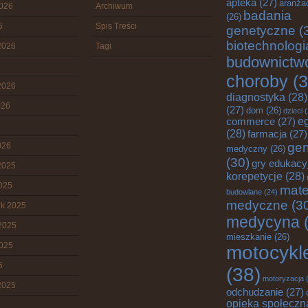
apteka
(27)
aranża
2026
Archiwum
badania
(26)
6
Spis Treści
genetyczne
(
biotechnologi
2026
Tagi
budownictw
choroby
(3
2026
diagnostyka
(28)
026
(27)
dom
(26)
dzieci
(
commerce
(27)
e
(28)
farmacja
(27)
gen
026
medyczny
(26)
(30)
gry edukacy
2025
korepetycje
(28)
2025
mate
budowlane
(24)
medyczne
(3
ik 2025
medycyna
(
2025
mieszkanie
(26)
2025
motocykl
5
(38)
motoryzacja
(
2025
odchudzanie
(27)
opieka społeczn