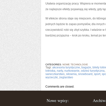
Ułatwia organizację pracy. Wspiera w momentach
że najlepsze efekty pojawiają się wtedy, gdy ł
W efekcie strona staje się miejscem, do którego 
jednych będzie to zapas pomysłów, dla innych 
rzeczywistość robi się zbyt szybka. I właśnie w 
bardziej przyjazna – krok po kroku, temat po t
CATEGORIES:
NOWE TECHNOLOGIE
Tagi:
akcesoria turystyczne
,
bagaże
,
bilety lotn
lotniska
,
narty
,
nurkowanie
,
odzież turystyczna
,
saneczkarstwo
,
siłownia
,
snowboard
,
sport
,
spo
wycieczki
,
żeglarstwo
Comments are closed.
Nowe wpisy:
Archiw