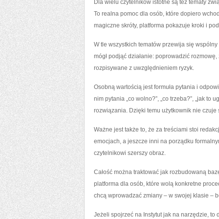
Dla wielu czytelników istotne są też tematy zwi
To realna pomoc dla osób, które dopiero wcho
magiczne skróty, platforma pokazuje kroki i p
W tle wszystkich tematów przewija się wspólny m
mógł podjąć działanie: poprowadzić rozmowę, z
rozpisywane z uwzględnieniem ryzyk.
Osobną wartością jest formuła pytania i odpowi
nim pytania „co wolno?”, „co trzeba?”, „jak to
rozwiązania. Dzięki temu użytkownik nie czuje
Ważne jest także to, że za treściami stoi redak
emocjach, a jeszcze inni na porządku formalnym
czytelnikowi szerszy obraz.
Całość można traktować jak rozbudowaną bazę w
platforma dla osób, które wolą konkretne proce
chcą wprowadzać zmiany – w swojej klasie – b
Jeżeli spojrzeć na Instytut jak na narzędzie, t