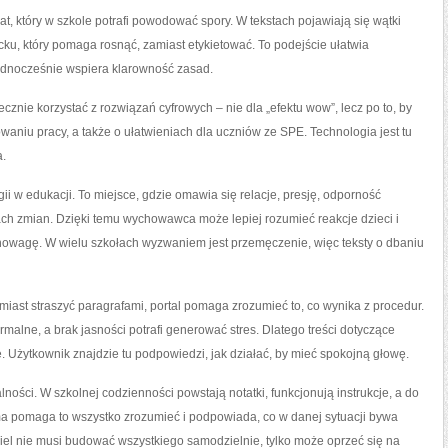
at, który w szkole potrafi powodować spory. W tekstach pojawiają się wątki
acku, który pomaga rosnąć, zamiast etykietować. To podejście ułatwia
ednocześnie wspiera klarowność zasad.
cznie korzystać z rozwiązań cyfrowych – nie dla „efektu wow”, lecz po to, by
waniu pracy, a także o ułatwieniach dla uczniów ze SPE. Technologia jest tu
a.
ii w edukacji. To miejsce, gdzie omawia się relacje, presję, odporność
ach zmian. Dzięki temu wychowawca może lepiej rozumieć reakcje dzieci i
nowagę. W wielu szkołach wyzwaniem jest przemęczenie, więc teksty o dbaniu
miast straszyć paragrafami, portal pomaga zrozumieć to, co wynika z procedur.
rmalne, a brak jasności potrafi generować stres. Dlatego treści dotyczące
 Użytkownik znajdzie tu podpowiedzi, jak działać, by mieć spokojną głowę.
lności. W szkolnej codzienności powstają notatki, funkcjonują instrukcje, a do
rma pomaga to wszystko zrozumieć i podpowiada, co w danej sytuacji bywa
iel nie musi budować wszystkiego samodzielnie, tylko może oprzeć się na