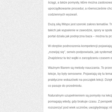
ściągi, a także pomysły, które można zastosow
uporządkowanie procedur, a równocześnie chc
codziennych wyzwań.
Dużą siłą IWspo jest szeroki zakres tematów. T
takich jak wypalenie w zawodzie, spory w społ
portal działa jak podręczna baza – można tu p
W obrębie podnoszenia kompetencji pojawiają 
„rozwijaj się”, serwis podpowiada, jak systema
Znajdziesz tu też wątki o zarządzaniu czasem 
Ważnym filarem są metody nauczania. To przest
lekcje, by były sensowne. Pojawiają się tu tem
praktyczne wskazówki na początek lekcji. Dzię
co pasuje do przedmiotu.
Naturalnym uzupełnieniem są pomysły na lekcje 
pomagają wtedy, gdy brakuje czasu. Z perspekty
rozszerzyć pod wiek uczniów, uwzględniając r