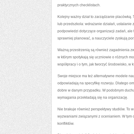
praktycznych checklistach.
Kolejny ważny dział to zarządzanie placówką. T
lub przedszkola: wdrażanie działań, ustalanie
podpowiedzi dotyczące organizacji zadań, ale 
sprawniej planować, a nauczyciele zyskują po
Ważną przestrzenią są również zagadnienia zw
w którym spotykają się uczniowie o różnych mo
współpracy i o tym, jak tworzyć środowisko, w k
Swoje miejsce ma też alternatywne modele naucz
odpowiadają na specyfikę rozwoju. Dlatego o
dobre w danym przypadku. W podobnym duchu po
wymagania przekładają się na organizację.
Nie brakuje również perspektywy studiów. To 
wyzwaniami związanymi z ocenianiem. W tym obs
konfliktów.