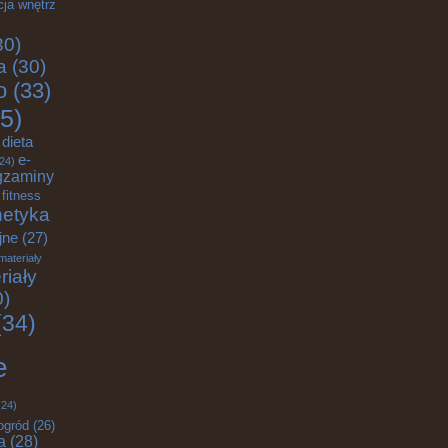
cja wnętrz
30)
a
(30)
o
(33)
5)
dieta
e-
24)
gzaminy
fitness
etyka
jne
(27)
materiały
riały
0)
34)
e
24)
ogród
(26)
a
(28)