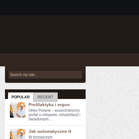
POPULAR
RECENT
Profilaktyka i ergon
Ortex Poland – wszechstronny
portal o ortopedii, rehabilitacji i
świadomym ...
Jak automatyczne tł
W‌ dzisiejszym