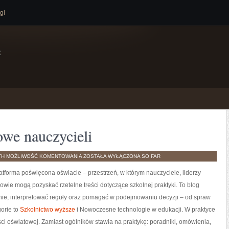
gi
e
we nauczycieli
DOSKONALENIE
TH
MOŻLIWOŚĆ KOMENTOWANIA
ZOSTAŁA WYŁĄCZONA
SO FAR
ZAWODOWE
NAUCZYCIELI
atforma poświęcona oświacie – przestrzeń, w którym nauczyciele, liderzy
nowie mogą pozyskać rzetelne treści dotyczące szkolnej praktyki. To blog
nie, interpretować reguły oraz pomagać w podejmowaniu decyzji – od spraw
orie to
Szkolnictwo wyższe
i Nowoczesne technologie w edukacji. W praktyce
ści oświatowej. Zamiast ogólników stawia na praktykę: poradniki, omówienia,