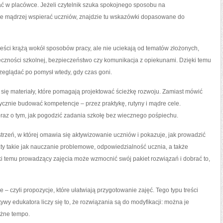
ać w placówce. Jeżeli czytelnik szuka spokojnego sposobu na
e mądrzej wspierać uczniów, znajdzie tu wskazówki dopasowane do
reści krążą wokół sposobów pracy, ale nie uciekają od tematów złożonych,
eczności szkolnej, bezpieczeństwo czy komunikacja z opiekunami. Dzięki temu
rzeglądać po pomysł wtedy, gdy czas goni.
się materiały, które pomagają projektować ścieżkę rozwoju. Zamiast mówić
tycznie budować kompetencje – przez praktykę, rutyny i mądre cele.
oraz o tym, jak pogodzić zadania szkołę bez wiecznego pośpiechu.
rzeń, w której omawia się aktywizowanie uczniów i pokazuje, jak prowadzić
aty takie jak nauczanie problemowe, odpowiedzialność ucznia, a także
ki temu prowadzący zajęcia może wzmocnić swój pakiet rozwiązań i dobrać to,
– czyli propozycje, które ułatwiają przygotowanie zajęć. Tego typu treści
wy edukatora liczy się to, że rozwiązania są do modyfikacji: można je
óżne tempo.