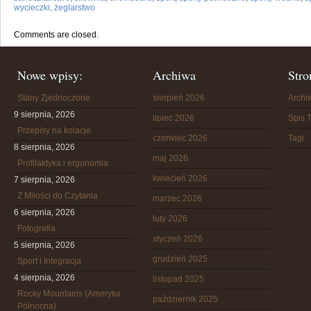
wycieczki
,
żeglarstwo
Comments are closed.
Nowe wpisy:
Archiwa
Stro
Stany Zjednoczone
sierpień 2026
Arch
9 sierpnia, 2026
lipiec 2026
Spis T
Przepisy na kolacje
czerwiec 2026
Tagi
8 sierpnia, 2026
maj 2026
Profilaktyka i ergonomia
kwiecień 2026
7 sierpnia, 2026
Z Miłości do Czytania
marzec 2026
6 sierpnia, 2026
luty 2026
Fotografia
styczeń 2026
5 sierpnia, 2026
grudzień 2025
Sport i Integracja
4 sierpnia, 2026
listopad 2025
Rocky Mountains (Ameryka
październik 2025
Północna)