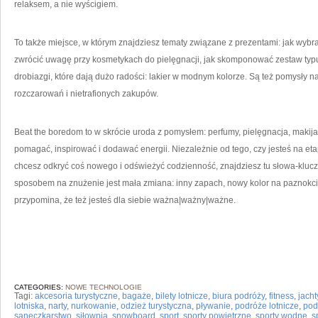
relaksem, a nie wyścigiem.
To także miejsce, w którym znajdziesz tematy związane z prezentami: jak wybr
zwrócić uwagę przy kosmetykach do pielęgnacji, jak skomponować zestaw typu 
drobiazgi, które dają dużo radości: lakier w modnym kolorze. Są też pomysły na 
rozczarowań i nietrafionych zakupów.
Beat the boredom to w skrócie uroda z pomysłem: perfumy, pielęgnacja, makij
pomagać, inspirować i dodawać energii. Niezależnie od tego, czy jesteś na et
chcesz odkryć coś nowego i odświeżyć codzienność, znajdziesz tu słowa-klucz
sposobem na znużenie jest mała zmiana: inny zapach, nowy kolor na paznokciach
przypomina, że też jesteś dla siebie ważna|ważny|ważne.
CATEGORIES:
NOWE TECHNOLOGIE
Tagi:
akcesoria turystyczne
,
bagaże
,
bilety lotnicze
,
biura podróży
,
fitness
,
jacht
lotniska
,
narty
,
nurkowanie
,
odzież turystyczna
,
pływanie
,
podróże lotnicze
,
pod
saneczkarstwo
,
siłownia
,
snowboard
,
sport
,
sporty powietrzne
,
sporty wodne
,
s