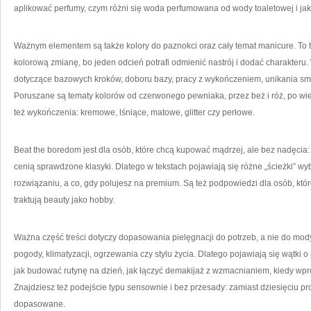
aplikować perfumy, czym różni się woda perfumowana od wody toaletowej i ja
Ważnym elementem są także kolory do paznokci oraz cały temat manicure. To t
kolorową zmianę, bo jeden odcień potrafi odmienić nastrój i dodać charakter
dotyczące bazowych kroków, doboru bazy, pracy z wykończeniem, unikania sm
Poruszane są tematy kolorów od czerwonego pewniaka, przez beż i róż, po wiec
też wykończenia: kremowe, lśniące, matowe, glitter czy perłowe.
Beat the boredom jest dla osób, które chcą kupować mądrzej, ale bez nadęcia: z
cenią sprawdzone klasyki. Dlatego w tekstach pojawiają się różne „ścieżki” w
rozwiązaniu, a co, gdy polujesz na premium. Są też podpowiedzi dla osób, które 
traktują beauty jako hobby.
Ważna część treści dotyczy dopasowania pielęgnacji do potrzeb, a nie do mod
pogody, klimatyzacji, ogrzewania czy stylu życia. Dlatego pojawiają się wątki 
jak budować rutynę na dzień, jak łączyć demakijaż z wzmacnianiem, kiedy wpr
Znajdziesz też podejście typu sensownie i bez przesady: zamiast dziesięciu pr
dopasowane.