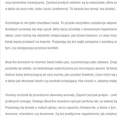
oraz konkretne rozwiązania. Zamiast pustych obietnic są tu wskazówki, które 
a także do pory roku, trybu życia i preferencji. To beauty bez presji: ma działa
Kosmetyki to nie tylko chwytliwe hasła. To przede wszystkim substancje aktywn
tematach przewija się więc język, który łączy prostotę z sensownym wyjaśnieniem
skład, czym różnią się składniki zmiękczające, jak działa hialuron, co daje niac
kiedy lepiej postawić na kojenie. Pojawiają się też wątki związane z warstwą o
tym, czy pielęgnacja przynosi komfort.
Beat the boredom to również świat make-upu, rozumianego jako zabawa. Znaj
produkty do efektu: od delikatnego wykończenia po mocniejszy akcent. W teksta
dobrać bazę koloryzującą do cery suchej, jak uzyskać trwałość, czym różni się
a także jak stosować blush czy produkt ocieplający. Nie chodzi o „idealny makijaż”
Osobny rozdział tej przestrzeni stanowią aromaty. Zapach jest jak podpis – pot
podkręcić energię. Dlatego Beat the boredom opisuje perfumy tak, by łatwiej 
Pojawiają się tematy o nutach głowy, sercu zapachu, trwałym tle, a także o tym, 
drzewne, orientalne czy deserowe. Są też praktyczne zagadnienia: jak zwiększy