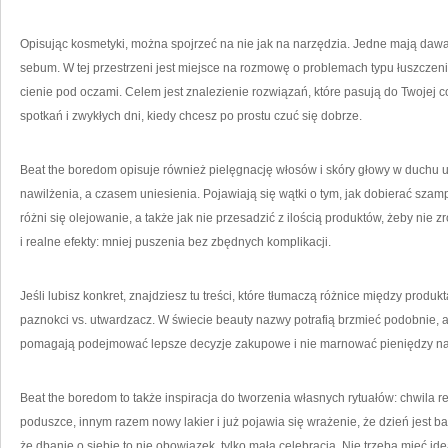
Opisując kosmetyki, można spojrzeć na nie jak na narzędzia. Jedne mają dawać 
sebum. W tej przestrzeni jest miejsce na rozmowę o problemach typu łuszczen
cienie pod oczami. Celem jest znalezienie rozwiązań, które pasują do Twojej co
spotkań i zwykłych dni, kiedy chcesz po prostu czuć się dobrze.
Beat the boredom opisuje również pielęgnację włosów i skóry głowy w duch
nawilżenia, a czasem uniesienia. Pojawiają się wątki o tym, jak dobierać sza
różni się olejowanie, a także jak nie przesadzić z ilością produktów, żeby nie
i realne efekty: mniej puszenia bez zbędnych komplikacji.
Jeśli lubisz konkret, znajdziesz tu treści, które tłumaczą różnice między produk
paznokci vs. utwardzacz. W świecie beauty nazwy potrafią brzmieć podobnie, a 
pomagają podejmować lepsze decyzje zakupowe i nie marnować pieniędzy na rz
Beat the boredom to także inspiracja do tworzenia własnych rytuałów: chwila 
poduszce, innym razem nowy lakier i już pojawia się wrażenie, że dzień jest bar
że dbanie o siebie to nie obowiązek, tylko mała celebracja. Nie trzeba mieć ide