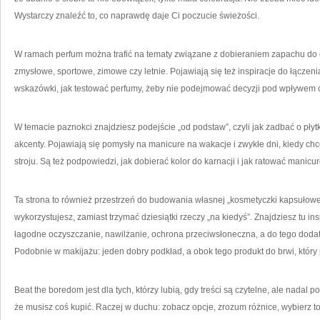
Wystarczy znaleźć to, co naprawdę daje Ci poczucie świeżości.
W ramach perfum można trafić na tematy związane z dobieraniem zapachu do 
zmysłowe, sportowe, zimowe czy letnie. Pojawiają się też inspiracje do łączen
wskazówki, jak testować perfumy, żeby nie podejmować decyzji pod wpływem c
W temacie paznokci znajdziesz podejście „od podstaw”, czyli jak zadbać o płytk
akcenty. Pojawiają się pomysły na manicure na wakacje i zwykłe dni, kiedy ch
stroju. Są też podpowiedzi, jak dobierać kolor do karnacji i jak ratować manicu
Ta strona to również przestrzeń do budowania własnej „kosmetyczki kapsułowej”
wykorzystujesz, zamiast trzymać dziesiątki rzeczy „na kiedyś”. Znajdziesz tu i
łagodne oczyszczanie, nawilżanie, ochrona przeciwsłoneczna, a do tego dodatk
Podobnie w makijażu: jeden dobry podkład, a obok tego produkt do brwi, któr
Beat the boredom jest dla tych, którzy lubią, gdy treści są czytelne, ale nada
że musisz coś kupić. Raczej w duchu: zobacz opcje, zrozum różnice, wybierz t