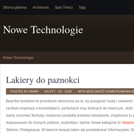
Strona główna
Archiwum
Spis Treści
Tagi
Nowe Technologie
Nowe Technologie
Lakiery do paznokci
L
POSTED BY ADMIN
ON STY - 28 - 2026
WITH
MOŻLIWOŚĆ KOMENTOWANIA
Z
D
P
Beat the boredom to przestrzeń stworzone po to, by przegonić nudę i zamieni
centrum inspiracji o kosmetykach, perfumach oraz kolorach do manicure. Jeśl
lepiej rozumieć formułę i wybierać produkty bardziej świadomie, znajdziesz tu
dopasowane do różnych potrzeb, budżetów i stylów. Nowe kategorie to
Składni
Skórne i Pielęgnacja. W świecie beauty łatwo się przeładować informacjami. 