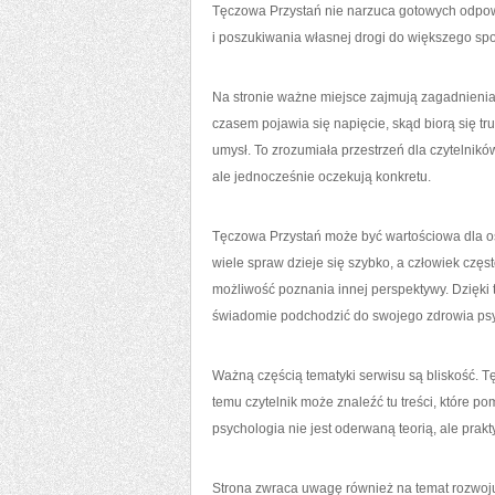
Tęczowa Przystań nie narzuca gotowych odpowi
i poszukiwania własnej drogi do większego spo
Na stronie ważne miejsce zajmują zagadnienia
czasem pojawia się napięcie, skąd biorą się tr
umysł. To zrozumiała przestrzeń dla czytelnikó
ale jednocześnie oczekują konkretu.
Tęczowa Przystań może być wartościowa dla o
wiele spraw dzieje się szybko, a człowiek częs
możliwość poznania innej perspektywy. Dzięki 
świadomie podchodzić do swojego zdrowia ps
Ważną częścią tematyki serwisu są bliskość. T
temu czytelnik może znaleźć tu treści, które p
psychologia nie jest oderwaną teorią, ale pra
Strona zwraca uwagę również na temat rozwoju 