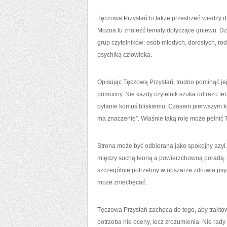
Tęczowa Przystań to także przestrzeń wiedzy dl
Można tu znaleźć tematy dotyczące gniewu. Dz
grup czytelników: osób młodych, dorosłych, rodz
psychiką człowieka.
Opisując Tęczową Przystań, trudno pominąć jej s
pomocny. Nie każdy czytelnik szuka od razu te
pytanie komuś bliskiemu. Czasem pierwszym krok
ma znaczenie”. Właśnie taką rolę może pełni
Strona może być odbierana jako spokojny azyl. 
między suchą teorią a powierzchowną poradą. Mo
szczególnie potrzebny w obszarze zdrowia psy
może zniechęcać.
Tęczowa Przystań zachęca do tego, aby traktow
potrzeba nie oceny, lecz zrozumienia. Nie rad