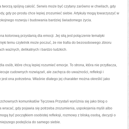
ja tworzą spójną całość. Serwis może być czytany zarówno w chwilach, gdy
edy, gdy po prostu chce lepiej zrozumieć siebie. Artykuły mogą towarzyszyć w
pokojnego rozwoju i budowania bardziej świadomego życia.
na kolorową przystanią dla emocji. Jej siłą jest połączenie tematyki
zięki temu czytelnik może poczuć, że nie trafia do bezosobowego zbioru
ach ważnych, delikatnych i bardzo ludzkich.
osób, które chcą lepiej rozumieć emocje. To strona, która nie przytłacza,
biecuje cudownych rozwiązań, ale zachęca do uważności, refleksji i
est ona potrzebna. Właśnie dlatego jej charakter można określić jako
erzchownych komunikatów Tęczowa Przystań wyróżnia się jako blog o
na wracać, gdy pojawia się potrzeba zrozumienia, uspokojenia myśli albo
i mogą być początkiem osobistej refleksji, rozmowy z bliską osobą, decyzji o
ojniejszego podejścia do samego siebie.