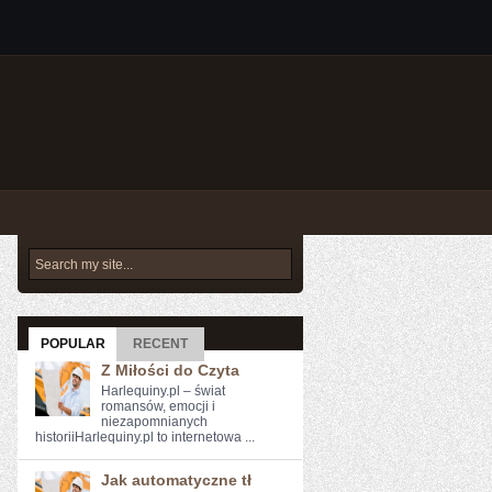
POPULAR
RECENT
Z Miłości do Czyta
Harlequiny.pl – świat
romansów, emocji i
niezapomnianych
historiiHarlequiny.pl to internetowa ...
Jak automatyczne tł