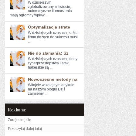
W‌ dzisiejszym
zglobalizowanym​ świecie,
⁣automatyczne ⁣tłumaczenia
mają ogromny wpływ ...
Optymalizacja strate
W dzisiejszych czasach, każda
firma dążąca do sukcesu musi
...
Nie do złamania: Sz
W ‍dzisiejszych czasach, kiedy
cyberprzestępstwa i ‌ataki
hakerskie są ...
Nowoczesne metody na
Witajcie w kolejnym artykule⁤
na naszym blogu! Dziś
zajmiemy ...
Reklama:
Zarejestruj się
Przeczytaj dalej tutaj