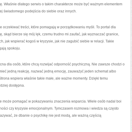
eksję. Właśnie dlatego serwis o takim charakterze może być ważnym elementem
ej świadomego podejścia do siebie oraz innych.
 oczekiwać treści, które pomagają w porządkowaniu myśli. To portal dla
ję, skąd bierze się mój lęk, czemu trudno mi zaufać, jak wyznaczać granice,
, jak wspierać kogoś w kryzysie, jak nie zagubić siebie w relacji. Takie
gają spokoju.
a dla osób, które chcą rozwijać odporność psychiczną. Nie zawsze chodzi o
umieć jedną reakcję, nazwać jedną emocję, zauważyć jeden schemat albo
 Strona wspiera właśnie takie małe, ale ważne momenty. Dzięki temu
rdziej dostępna.
, że może pomagać w pokazywaniu znaczenia wsparcia. Wiele osób nadal boi
enności czy kryzysie emocjonalnym. Tymczasem rozmowa i wiedza są często
azywać, że dbanie o psychikę nie jest modą, ale ważną częścią