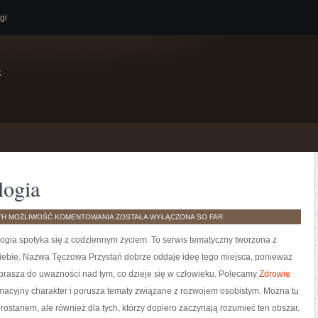
gi
e
logia
MÓZG
TH
MOŻLIWOŚĆ KOMENTOWANIA
ZOSTAŁA WYŁĄCZONA
SO FAR
I
NEUROPSYCHOLOGIA
ogia spotyka się z codziennym życiem. To serwis tematyczny tworzona z
 siebie. Nazwa Tęczowa Przystań dobrze oddaje ideę tego miejsca, ponieważ
aprasza do uważności nad tym, co dzieje się w człowieku. Polecamy
Zdrowie
rmacyjny charakter i porusza tematy związane z rozwojem osobistym. Można tu
obrostanem, ale również dla tych, którzy dopiero zaczynają rozumieć ten obszar.