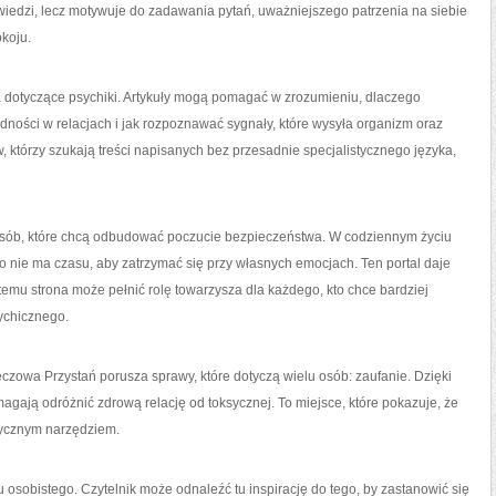
edzi, lecz motywuje do zadawania pytań, uważniejszego patrzenia na siebie
koju.
 dotyczące psychiki. Artykuły mogą pomagać w zrozumieniu, dlaczego
udności w relacjach i jak rozpoznawać sygnały, które wysyła organizm oraz
w, którzy szukają treści napisanych bez przesadnie specjalistycznego języka,
sób, które chcą odbudować poczucie bezpieczeństwa. W codziennym życiu
to nie ma czasu, aby zatrzymać się przy własnych emocjach. Ten portal daje
temu strona może pełnić rolę towarzysza dla każdego, kto chce bardziej
ychicznego.
ęczowa Przystań porusza sprawy, które dotyczą wielu osób: zaufanie. Dzięki
omagają odróżnić zdrową relację od toksycznej. To miejsce, które pokazuje, że
ktycznym narzędziem.
osobistego. Czytelnik może odnaleźć tu inspirację do tego, by zastanowić się