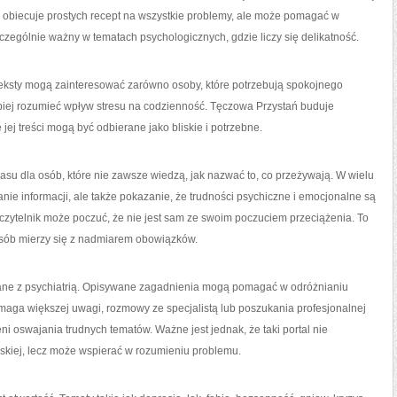
 obiecuje prostych recept na wszystkie problemy, ale może pomagać w
zczególnie ważny w tematach psychologicznych, gdzie liczy się delikatność.
 Teksty mogą zainteresować zarówno osoby, które potrzebują spokojnego
 lepiej rozumieć wpływ stresu na codzienność. Tęczowa Przystań buduje
jej treści mogą być odbierane jako bliskie i potrzebne.
su dla osób, które nie zawsze wiedzą, jak nazwać to, co przeżywają. W wielu
anie informacji, ale także pokazanie, że trudności psychiczne i emocjonalne są
czytelnik może poczuć, że nie jest sam ze swoim poczuciem przeciążenia. To
osób mierzy się z nadmiarem obowiązków.
ane z psychiatrią. Opisywane zagadnienia mogą pomagać w odróżnianiu
ymaga większej uwagi, rozmowy ze specjalistą lub poszukania profesjonalnej
ni oswajania trudnych tematów. Ważne jest jednak, że taki portal nie
arskiej, lecz może wspierać w rozumieniu problemu.