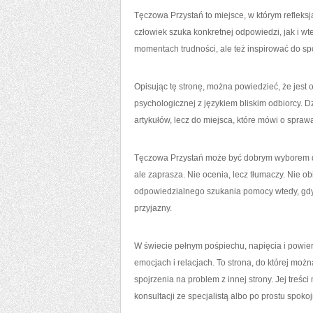
Tęczowa Przystań to miejsce, w którym refleks
człowiek szuka konkretnej odpowiedzi, jak i wt
momentach trudności, ale też inspirować do s
Opisując tę stronę, można powiedzieć, że jest o
psychologicznej z językiem bliskim odbiorcy. D
artykułów, lecz do miejsca, które mówi o spraw
Tęczowa Przystań może być dobrym wyborem dla 
ale zaprasza. Nie ocenia, lecz tłumaczy. Nie o
odpowiedzialnego szukania pomocy wtedy, gdy j
przyjazny.
W świecie pełnym pośpiechu, napięcia i powi
emocjach i relacjach. To strona, do której moż
spojrzenia na problem z innej strony. Jej treśc
konsultacji ze specjalistą albo po prostu spok