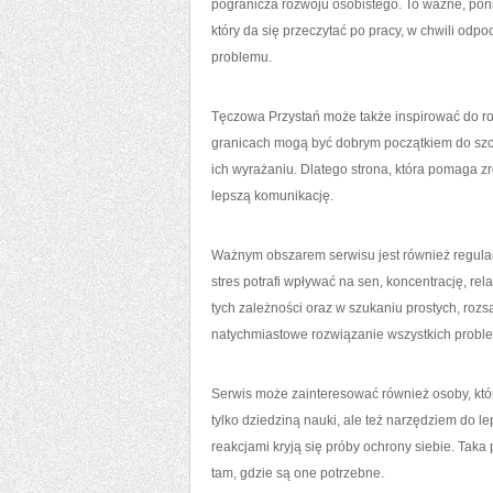
pogranicza rozwoju osobistego. To ważne, pon
który da się przeczytać po pracy, w chwili odp
problemu.
Tęczowa Przystań może także inspirować do roz
granicach mogą być dobrym początkiem do szcze
ich wyrażaniu. Dlatego strona, która pomaga 
lepszą komunikację.
Ważnym obszarem serwisu jest również regulacj
stres potrafi wpływać na sen, koncentrację, 
tych zależności oraz w szukaniu prostych, roz
natychmiastowe rozwiązanie wszystkich problem
Serwis może zainteresować również osoby, które
tylko dziedziną nauki, ale też narzędziem do 
reakcjami kryją się próby ochrony siebie. Tak
tam, gdzie są one potrzebne.