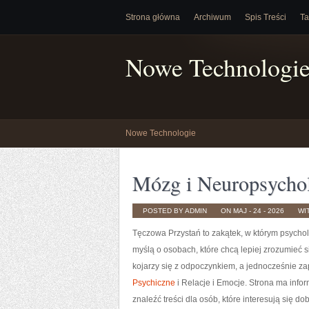
Strona główna
Archiwum
Spis Treści
Ta
Nowe Technologi
Nowe Technologie
Mózg i Neuropsycho
POSTED BY ADMIN
ON MAJ - 24 - 2026
WI
Tęczowa Przystań to zakątek, w którym psychol
myślą o osobach, które chcą lepiej zrozumieć
kojarzy się z odpoczynkiem, a jednocześnie z
Psychiczne
i Relacje i Emocje. Strona ma info
znaleźć treści dla osób, które interesują się d