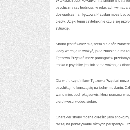
W tekstach publikowanych na stronie istotna jes
psychiczny czy trudności w relacjach wymagają 
doświadczenia. Tęczowa Przystań może być post
ciepły. Dzięki temu czytelnik nie czuje się prz
sytuację.
Strona jest również miejscem dla osób zainter
kiedy warto ją rozważyć, jakie znaczenie ma rel
Tęczowa Przystań może pomagać w przełamywan
troska o psychikę jest tak samo ważna jak dban
Dla wielu czytelników Tęczowa Przystań może 
psychiką nie kończą się na jednym pytaniu. Cz
warto mieć pod ręką serwis, która pomaga w s
cierpliwości wobec siebie.
Charakter strony można określić jako spokojny. 
raczej na pokazywanie różnych perspektyw. Dzię