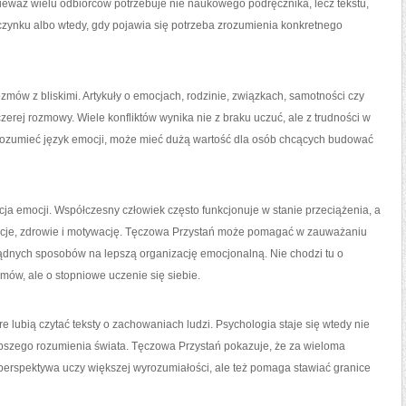
ieważ wielu odbiorców potrzebuje nie naukowego podręcznika, lecz tekstu,
oczynku albo wtedy, gdy pojawia się potrzeba zrozumienia konkretnego
mów z bliskimi. Artykuły o emocjach, rodzinie, związkach, samotności czy
rej rozmowy. Wiele konfliktów wynika nie z braku uczuć, ale z trudności w
zrozumieć język emocji, może mieć dużą wartość dla osób chcących budować
a emocji. Współczesny człowiek często funkcjonuje w stanie przeciążenia, a
relacje, zdrowie i motywację. Tęczowa Przystań może pomagać w zauważaniu
sądnych sposobów na lepszą organizację emocjonalną. Nie chodzi tu o
ów, ale o stopniowe uczenie się siebie.
 lubią czytać teksty o zachowaniach ludzi. Psychologia staje się wtedy nie
lepszego rozumienia świata. Tęczowa Przystań pokazuje, że za wieloma
a perspektywa uczy większej wyrozumiałości, ale też pomaga stawiać granice