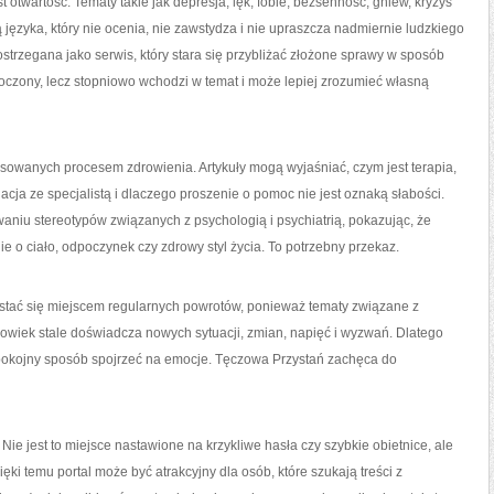
t otwartość. Tematy takie jak depresja, lęk, fobie, bezsenność, gniew, kryzys
języka, który nie ocenia, nie zawstydza i nie upraszcza nadmiernie ludzkiego
rzegana jako serwis, który stara się przybliżać złożone sprawy w sposób
ytłoczony, lecz stopniowo wchodzi w temat i może lepiej zrozumieć własną
esowanych procesem zdrowienia. Artykuły mogą wyjaśniać, czym jest terapia,
acja ze specjalistą i dlaczego proszenie o pomoc nie jest oznaką słabości.
iu stereotypów związanych z psychologią i psychiatrią, pokazując, że
ie o ciało, odpoczynek czy zdrowy styl życia. To potrzebny przekaz.
stać się miejscem regularnych powrotów, ponieważ tematy związane z
łowiek stale doświadcza nowych sytuacji, zmian, napięć i wyzwań. Dlatego
pokojny sposób spojrzeć na emocje. Tęczowa Przystań zachęca do
Nie jest to miejsce nastawione na krzykliwe hasła czy szybkie obietnice, ale
ki temu portal może być atrakcyjny dla osób, które szukają treści z