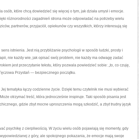
a osób, które chcą dowiedzieć się więcej o tym, jak działa umysł i emocje.
ięki różnorodności zagadnień strona może odpowiadać na potrzeby wielu
iców, partnerów, przyjaciół, opiekunów czy wszystkich, którzy interesują się
ens istnienia. Jest nią przybliżanie psychologii w sposób ludzki, prosty i
rapii, nie każdy wie, jak opisać swój problem, nie każdy ma odwagę zadać
iem jest przeczytanie tekstu, który pozwala powiedzieć sobie: „to, co czuję,
ć Tęczowa Przystań — bezpiecznego początku.
Jej tematyka łączy codzienne życie. Dzięki temu czytelnik nie musi wybierać
że otrzymać treść, która jednocześnie inspiruje. Taki sposób pisania jest
chicznego, gdzie zbyt mocne uproszczenia mogą szkodzić, a zbyt trudny język
ać psychikę z cierpliwością. W życiu wielu osób pojawiają się momenty, gdy
y wypowiedzianej z góry, ale spokojnego pokazania, że emocje mają swoje