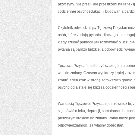
przyczyny. Nie presji, ale przestrzeni na refl
codziennej psychoedukacji i budowania bardzi
Czytelnik odwiedzający Tęczową Przystań może
osób, które zadają pytania: dlaczego tak reagu
kiedy szukać pomocy, jak rozmawiać o uczuciach
pytania są bardzo ludzkie, a odpowiedzi wyma
Tęczowa Przystań może być szczególnie pomocn
wielkie zmiany. Czasem wystarczy lepiej zroz
zrobić jeden krok w stronę zdrowszych granic.
psychologia staje się bliższa codzienności i ba
Wartością Tęczowej Przystani jest również to
się mówić o lęku, depresji, samotności, bezs
pierwszym krokiem do zmiany. Portal może pok
odpowiedzialności za własny dobrostan.