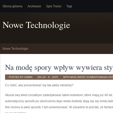
Strona główna
Archiwum
Spis Treści
Tagi
Nowe Technologie
Nowe Technologie
Na modę spory wpływ wywiera styl
NA
POSTED BY ADMIN
ON LIP - 8 - 2025
WITH
MOŻLIWOŚĆ KOMENTOWANIA
ZO
MO
SP
Co robić, aby prezentować się tak jakby młodziej?
WP
WY
STY
BYC
Akurat owy tekst chciałbym zadedykować takim kobietom, które mają już 40 lat.
CZŁ
automatyczny sposób po ukończeniu tego wieku kobiety stają się się mniej ładne, 
Nie można w jakiś sposób z tym polemizować. W zasadzie to jest tak, że fantas