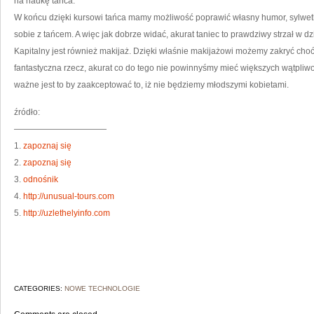
na naukę tańca.
W końcu dzięki kursowi tańca mamy możliwość poprawić własny humor, sylwetk
sobie z tańcem. A więc jak dobrze widać, akurat taniec to prawdziwy strzał w d
Kapitalny jest również makijaż. Dzięki właśnie makijażowi możemy zakryć choć
fantastyczna rzecz, akurat co do tego nie powinnyśmy mieć większych wątpliwo
ważne jest to by zaakceptować to, iż nie będziemy młodszymi kobietami.
źródło:
———————————
1.
zapoznaj się
2.
zapoznaj się
3.
odnośnik
4.
http://unusual-tours.com
5.
http://uzlethelyinfo.com
CATEGORIES:
NOWE TECHNOLOGIE